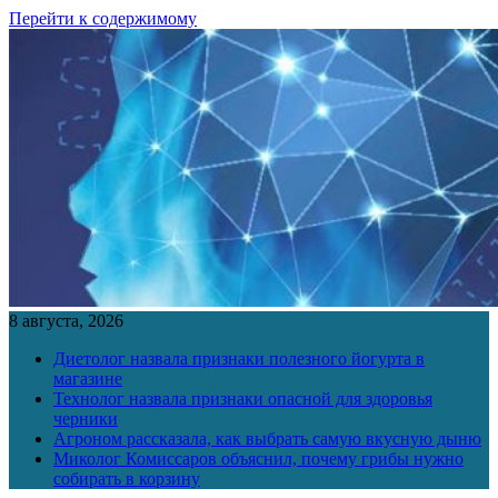
Перейти к содержимому
8 августа, 2026
Диетолог назвала признаки полезного йогурта в
магазине
Технолог назвала признаки опасной для здоровья
черники
Агроном рассказала, как выбрать самую вкусную дыню
Миколог Комиссаров объяснил, почему грибы нужно
собирать в корзину