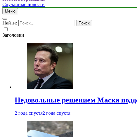
Случайные новости
Меню
Найти:
Заголовки
Недовольные решением Маска подде
2 года спустя
2 года спустя