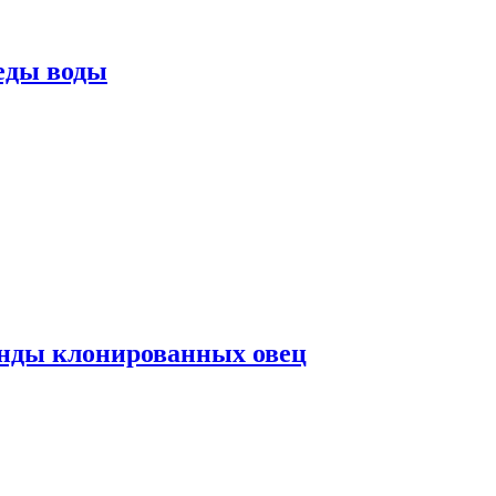
еды воды
нды клонированных овец