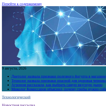
Перейти к содержимому
9 августа, 2026
Диетолог назвала признаки полезного йогурта в магазине
Технолог назвала признаки опасной для здоровья черник
Агроном рассказала, как выбрать самую вкусную дыню
Миколог Комиссаров объяснил, почему грибы нужно соби
Технологический
Новостная рассылка