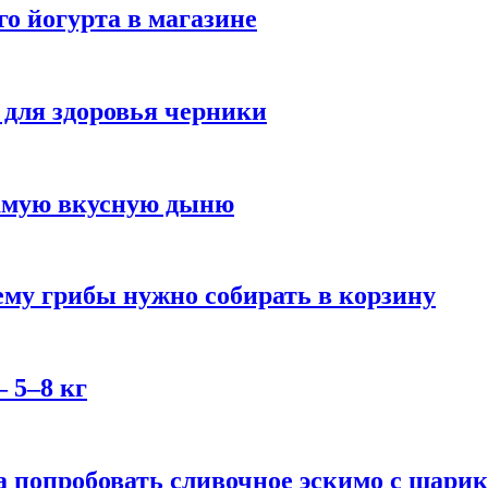
го йогурта в магазине
 для здоровья черники
самую вкусную дыню
му грибы нужно собирать в корзину
 5–8 кг
 попробовать сливочное эскимо с шари