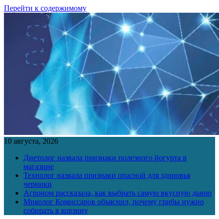
Перейти к содержимому
10 августа, 2026
Диетолог назвала признаки полезного йогурта в
магазине
Технолог назвала признаки опасной для здоровья
черники
Агроном рассказала, как выбрать самую вкусную дыню
Миколог Комиссаров объяснил, почему грибы нужно
собирать в корзину