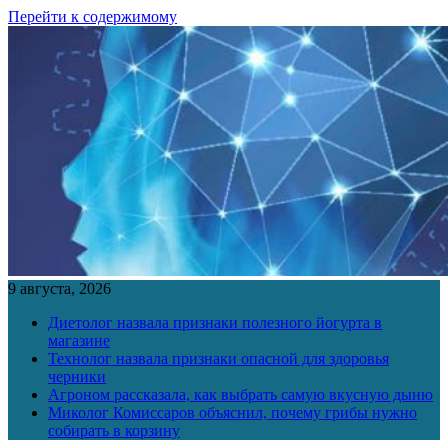
Перейти к содержимому
9 августа, 2026
Диетолог назвала признаки полезного йогурта в
магазине
Технолог назвала признаки опасной для здоровья
черники
Агроном рассказала, как выбрать самую вкусную дыню
Миколог Комиссаров объяснил, почему грибы нужно
собирать в корзину