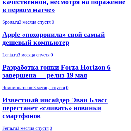
качественной, несмотря на поражение
в первом матче»
Sports.ru
3 месяца спустя
0
Apple «похоронила» свой самый
дешевый компьютер
Lenta.ru
3 месяца спустя
0
Разработка гонки Forza Horizon 6
завершена — релиз 19 мая
Чемпионат.com
3 месяца спустя
0
Известный инсайдер Эван Бласс
перестанет «сливать» новинки
смартфонов
Ferra.ru
3 месяца спустя
0