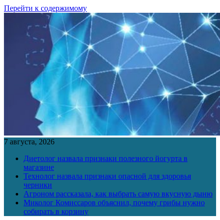
Перейти к содержимому
7 августа, 2026
Диетолог назвала признаки полезного йогурта в
магазине
Технолог назвала признаки опасной для здоровья
черники
Агроном рассказала, как выбрать самую вкусную дыню
Миколог Комиссаров объяснил, почему грибы нужно
собирать в корзину