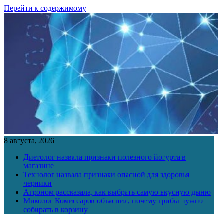
Перейти к содержимому
8 августа, 2026
Диетолог назвала признаки полезного йогурта в
магазине
Технолог назвала признаки опасной для здоровья
черники
Агроном рассказала, как выбрать самую вкусную дыню
Миколог Комиссаров объяснил, почему грибы нужно
собирать в корзину