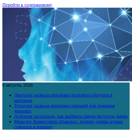
Перейти к содержимому
6 августа, 2026
Диетолог назвала признаки полезного йогурта в
магазине
Технолог назвала признаки опасной для здоровья
черники
Агроном рассказала, как выбрать самую вкусную дыню
Миколог Комиссаров объяснил, почему грибы нужно
собирать в корзину