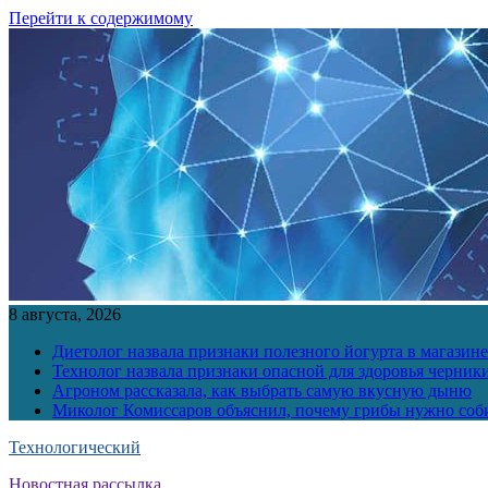
Перейти к содержимому
8 августа, 2026
Диетолог назвала признаки полезного йогурта в магазине
Технолог назвала признаки опасной для здоровья черник
Агроном рассказала, как выбрать самую вкусную дыню
Миколог Комиссаров объяснил, почему грибы нужно соби
Технологический
Новостная рассылка