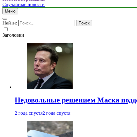
Случайные новости
Меню
Найти:
Заголовки
Недовольные решением Маска подде
2 года спустя
2 года спустя