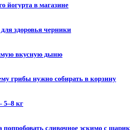
го йогурта в магазине
 для здоровья черники
самую вкусную дыню
му грибы нужно собирать в корзину
 5–8 кг
 попробовать сливочное эскимо с шари