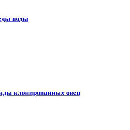
еды воды
нды клонированных овец