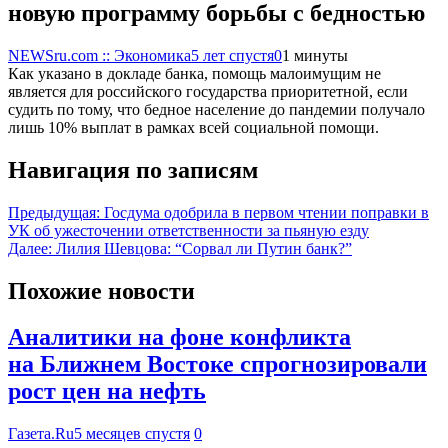
новую программу борьбы с бедностью
NEWSru.com :: Экономика
5 лет спустя
0
1 минуты
Как указано в докладе банка, помощь малоимущим не
является для российского государства приоритетной, если
судить по тому, что бедное население до пандемии получало
лишь 10% выплат в рамках всей социальной помощи.
Навигация по записям
Предыдущая:
Госдума одобрила в первом чтении поправки в
УК об ужесточении ответственности за пьяную езду
Далее:
Лилия Шевцова: “Сорвал ли Путин банк?”
Похожие новости
Аналитики на фоне конфликта
на Ближнем Востоке спрогнозировали
рост цен на нефть
Газета.Ru
5 месяцев спустя
0