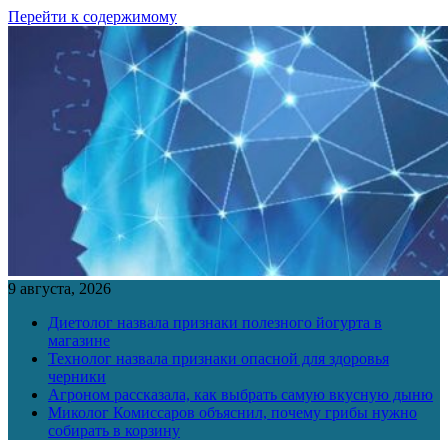
Перейти к содержимому
9 августа, 2026
Диетолог назвала признаки полезного йогурта в
магазине
Технолог назвала признаки опасной для здоровья
черники
Агроном рассказала, как выбрать самую вкусную дыню
Миколог Комиссаров объяснил, почему грибы нужно
собирать в корзину