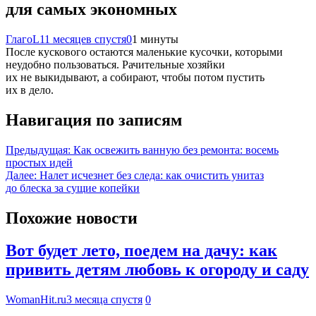
для самых экономных
ГлагоL
11 месяцев спустя
0
1 минуты
После кускового остаются маленькие кусочки, которыми
неудобно пользоваться. Рачительные хозяйки
их не выкидывают, а собирают, чтобы потом пустить
их в дело.
Навигация по записям
Предыдущая:
Как освежить ванную без ремонта: восемь
простых идей
Далее:
Налет исчезнет без следа: как очистить унитаз
до блеска за сущие копейки
Похожие новости
Вот будет лето, поедем на дачу: как
привить детям любовь к огороду и саду
WomanHit.ru
3 месяца спустя
0