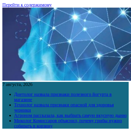
Перейти к содержимому
7 августа, 2026
Диетолог назвала признаки полезного йогурта в
магазине
Технолог назвала признаки опасной для здоровья
черники
Агроном рассказала, как выбрать самую вкусную дыню
Миколог Комиссаров объяснил, почему грибы нужно
собирать в корзину