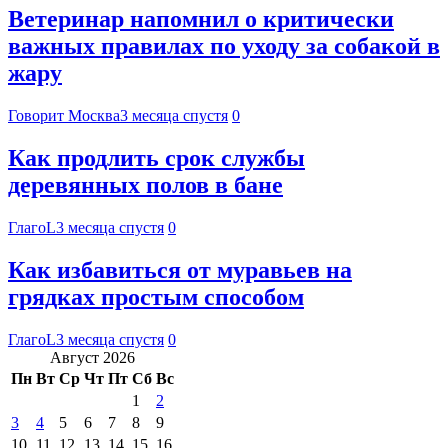
Ветеринар напомнил о критически
важных правилах по уходу за собакой в
жару
Говорит Москва
3 месяца спустя
0
Как продлить срок службы
деревянных полов в бане
ГлагоL
3 месяца спустя
0
Как избавиться от муравьев на
грядках простым способом
ГлагоL
3 месяца спустя
0
Август 2026
Пн
Вт
Ср
Чт
Пт
Сб
Вс
1
2
3
4
5
6
7
8
9
10
11
12
13
14
15
16