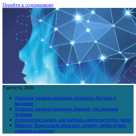
Перейти к содержимому
7 августа, 2026
Диетолог назвала признаки полезного йогурта в
магазине
Технолог назвала признаки опасной для здоровья
черники
Агроном рассказала, как выбрать самую вкусную дыню
Миколог Комиссаров объяснил, почему грибы нужно
собирать в корзину