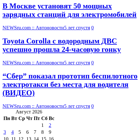
В Москве установят 50 мощных
зарядных станций для электромобилей
NEWSru.com :: Автоновости
5 лет спустя
0
Toyota Corolla с водородным ДВС
успешно прошла 24-часовую гонку
NEWSru.com :: Автоновости
5 лет спустя
0
“Сбер” показал прототип беспилотного
электротакси без места для водителя
(ВИДЕО)
NEWSru.com :: Автоновости
5 лет спустя
0
Август 2026
Пн
Вт
Ср
Чт
Пт
Сб
Вс
1
2
3
4
5
6
7
8
9
10
11
12
13
14
15
16