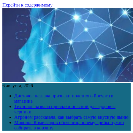
Перейти к содержимому
6 августа, 2026
Диетолог назвала признаки полезного йогурта в
магазине
Технолог назвала признаки опасной для здоровья
черники
Агроном рассказала, как выбрать самую вкусную дыню
Миколог Комиссаров объяснил, почему грибы нужно
собирать в корзину