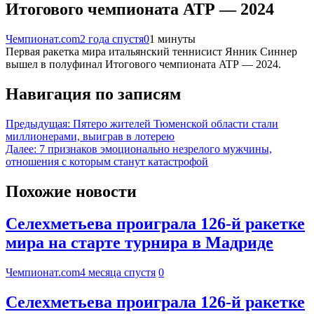
Итогового чемпионата ATP — 2024
Чемпионат.com
2 года спустя
0
1 минуты
Первая ракетка мира итальянский теннисист Янник Синнер
вышел в полуфинал Итогового чемпионата ATP — 2024.
Навигация по записям
Предыдущая:
Пятеро жителей Тюменской области стали
миллионерами, выиграв в лотерею
Далее:
7 признаков эмоционально незрелого мужчины,
отношения с которым станут катастрофой
Похожие новости
Селехметьева проиграла 126-й ракетке
мира на старте турнира в Мадриде
Чемпионат.com
4 месяца спустя
0
Селехметьева проиграла 126-й ракетке