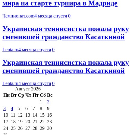
мира на старте турнира в Мадриде
Чемпионат.com
4 месяца спустя
0
Украинская теннисистка пожала руку
сменившей гражданство Касаткиной
Lenta.ru
4 месяца спустя
0
Украинская теннисистка пожала руку
сменившей гражданство Касаткиной
Lenta.ru
4 месяца спустя
0
Август 2026
Пн
Вт
Ср
Чт
Пт
Сб
Вс
1
2
3
4
5
6
7
8
9
10
11
12
13
14
15
16
17
18
19
20
21
22
23
24
25
26
27
28
29
30
31