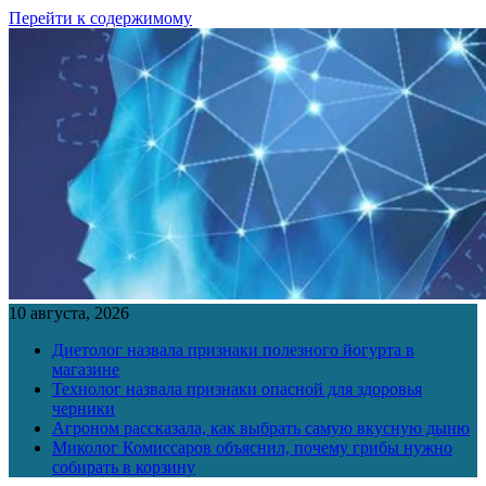
Перейти к содержимому
10 августа, 2026
Диетолог назвала признаки полезного йогурта в
магазине
Технолог назвала признаки опасной для здоровья
черники
Агроном рассказала, как выбрать самую вкусную дыню
Миколог Комиссаров объяснил, почему грибы нужно
собирать в корзину