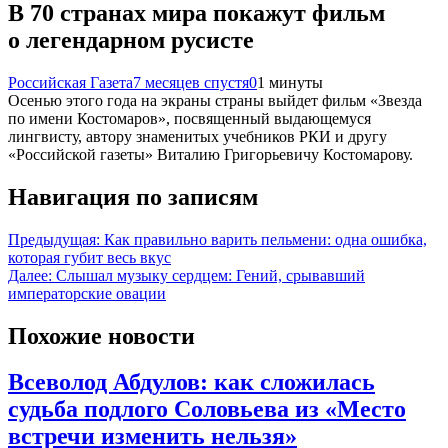
В 70 странах мира покажут фильм
о легендарном русисте
Российская Газета
7 месяцев спустя
0
1 минуты
Осенью этого года на экраны страны выйдет фильм «Звезда
по имени Костомаров», посвященный выдающемуся
лингвисту, автору знаменитых учебников РКИ и другу
«Российской газеты» Виталию Григорьевичу Костомарову.
Навигация по записям
Предыдущая:
Как правильно варить пельмени: одна ошибка,
которая губит весь вкус
Далее:
Слышал музыку сердцем: Гений, срывавший
императорские овации
Похожие новости
Всеволод Абдулов: как сложилась
судьба подлого Соловьева из «Место
встречи изменить нельзя»