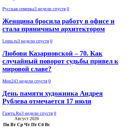
Русская семерка
3 недели спустя
0
Женщина бросила работу в офисе и
стала пряничным архитектором
Lenta.ru
3 недели спустя
0
Любови Казарновской – 70. Как
случайный поворот судьбы привел к
мировой славе?
Мир24
3 недели спустя
0
День памяти художника Андрея
Рублева отмечается 17 июля
Газета.Ru
3 недели спустя
0
Август 2026
Пн
Вт
Ср
Чт
Пт
Сб
Вс