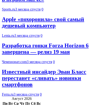
Sports.ru
3 месяца спустя
0
Apple «похоронила» свой самый
дешевый компьютер
Lenta.ru
3 месяца спустя
0
Разработка гонки Forza Horizon 6
завершена — релиз 19 мая
Чемпионат.com
3 месяца спустя
0
Известный инсайдер Эван Бласс
перестанет «сливать» новинки
смартфонов
Ferra.ru
3 месяца спустя
0
Август 2026
Пн
Вт
Ср
Чт
Пт
Сб
Вс