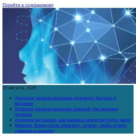
Перейти к содержимому
10 августа, 2026
Диетолог назвала признаки полезного йогурта в
магазине
Технолог назвала признаки опасной для здоровья
черники
Агроном рассказала, как выбрать самую вкусную дыню
Миколог Комиссаров объяснил, почему грибы нужно
собирать в корзину