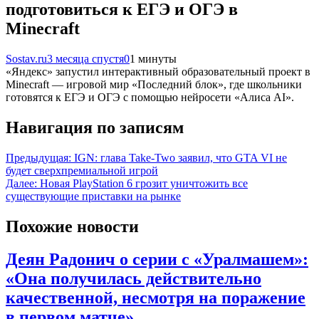
подготовиться к ЕГЭ и ОГЭ в
Minecraft
Sostav.ru
3 месяца спустя
0
1 минуты
«Яндекс» запустил интерактивный образовательный проект в
Minecraft — игровой мир «Последний блок», где школьники
готовятся к ЕГЭ и ОГЭ с помощью нейросети «Алиса AI».
Навигация по записям
Предыдущая:
IGN: глава Take-Two заявил, что GTA VI не
будет сверхпремиальной игрой
Далее:
Новая PlayStation 6 грозит уничтожить все
существующие приставки на рынке
Похожие новости
Деян Радонич о серии с «Уралмашем»:
«Она получилась действительно
качественной, несмотря на поражение
в первом матче»