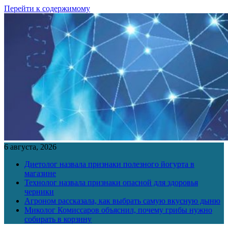
Перейти к содержимому
6 августа, 2026
Диетолог назвала признаки полезного йогурта в
магазине
Технолог назвала признаки опасной для здоровья
черники
Агроном рассказала, как выбрать самую вкусную дыню
Миколог Комиссаров объяснил, почему грибы нужно
собирать в корзину