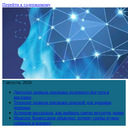
Перейти к содержимому
7 августа, 2026
Диетолог назвала признаки полезного йогурта в
магазине
Технолог назвала признаки опасной для здоровья
черники
Агроном рассказала, как выбрать самую вкусную дыню
Миколог Комиссаров объяснил, почему грибы нужно
собирать в корзину