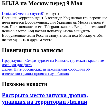
БПЛА на Москву перед 9 Мая
Lenta.ru
3 месяца спустя
0
1 минуты
Военный корреспондент Александр Коц назвал три вероятные
цели налетов Вооруженных сил Украины на Москву перед 9
мая. Пост появился в его Telegram -канале. Второй возможной
целью налетов Коц назвал попытку Киева вынудить
Вооруженные силы России стянуть силы под Москву, чтобы
потом ударить в другом месте.
Навигация по записям
Предыдущая:
Селфи-туризм на Кавказе: где искать красивые
локации для фото
Далее:
Пять российских авиакомпаний сообщили об
изменении правил провоза пауэрбанков
Похожие новости
Раскрыто место запуска дронов,
упавших на территории Латвии