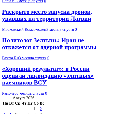
Lenta.ru
3 месяца спустя
0
Раскрыто место запуска дронов,
упавших на территории Латвии
Московский Комсомолец
3 месяца спустя
0
Политолог Зелтынь: Иран не
откажется от ядерной программы
Газета.Ru
3 месяца спустя
0
«Хороший результат»: в России
оценили ликвидацию «элитных»
наемников ВСУ
Рамблер
3 месяца спустя
0
Август 2026
Пн
Вт
Ср
Чт
Пт
Сб
Вс
1
2