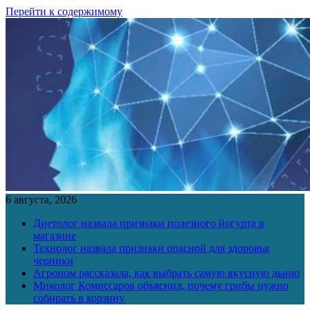
Перейти к содержимому
6 августа, 2026
Диетолог назвала признаки полезного йогурта в
магазине
Технолог назвала признаки опасной для здоровья
черники
Агроном рассказала, как выбрать самую вкусную дыню
Миколог Комиссаров объяснил, почему грибы нужно
собирать в корзину