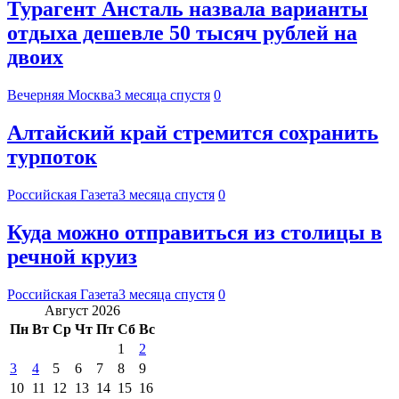
Турагент Ансталь назвала варианты
отдыха дешевле 50 тысяч рублей на
двоих
Вечерняя Москва
3 месяца спустя
0
Алтайский край стремится сохранить
турпоток
Российская Газета
3 месяца спустя
0
Куда можно отправиться из столицы в
речной круиз
Российская Газета
3 месяца спустя
0
Август 2026
Пн
Вт
Ср
Чт
Пт
Сб
Вс
1
2
3
4
5
6
7
8
9
10
11
12
13
14
15
16