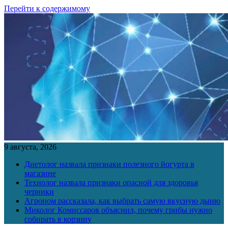
Перейти к содержимому
9 августа, 2026
Диетолог назвала признаки полезного йогурта в
магазине
Технолог назвала признаки опасной для здоровья
черники
Агроном рассказала, как выбрать самую вкусную дыню
Миколог Комиссаров объяснил, почему грибы нужно
собирать в корзину