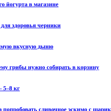
го йогурта в магазине
 для здоровья черники
самую вкусную дыню
му грибы нужно собирать в корзину
 5–8 кг
 попробовать сливочное эскимо с шари