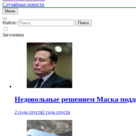
Случайные новости
Меню
Найти:
Заголовки
Недовольные решением Маска подде
2 года спустя
2 года спустя