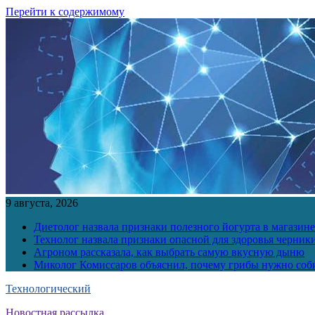
Перейти к содержимому
9 августа, 2026
Диетолог назвала признаки полезного йогурта в магазине
Технолог назвала признаки опасной для здоровья черник
Агроном рассказала, как выбрать самую вкусную дыню
Миколог Комиссаров объяснил, почему грибы нужно соби
Технологический
Новостная рассылка