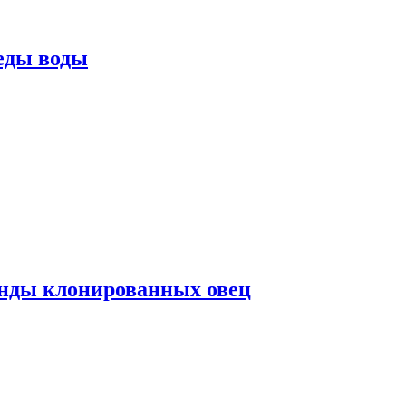
еды воды
нды клонированных овец