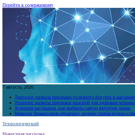
Перейти к содержимому
7 августа, 2026
Диетолог назвала признаки полезного йогурта в магазине
Технолог назвала признаки опасной для здоровья черник
Агроном рассказала, как выбрать самую вкусную дыню
Миколог Комиссаров объяснил, почему грибы нужно соби
Технологический
Новостная рассылка