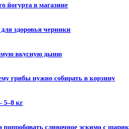
го йогурта в магазине
 для здоровья черники
самую вкусную дыню
му грибы нужно собирать в корзину
 5–8 кг
 попробовать сливочное эскимо с шари