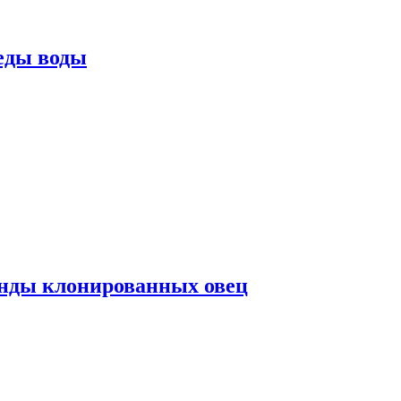
еды воды
нды клонированных овец