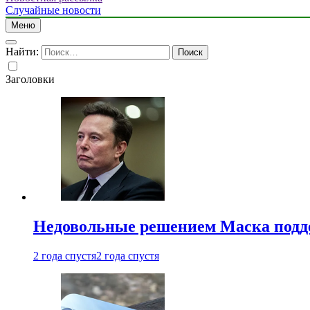
Случайные новости
Меню
Найти:
Заголовки
Недовольные решением Маска подде
2 года спустя
2 года спустя