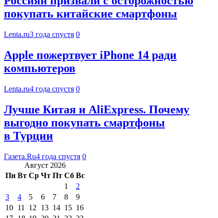
Россиян призвали с осторожностью
покупать китайские смартфоны
Lenta.ru
3 года спустя
0
Apple пожертвует iPhone 14 ради
компьютеров
Lenta.ru
4 года спустя
0
Лучше Китая и AliExpress. Почему
выгодно покупать смартфоны
в Турции
Газета.Ru
4 года спустя
0
Август 2026
Пн
Вт
Ср
Чт
Пт
Сб
Вс
1
2
3
4
5
6
7
8
9
10
11
12
13
14
15
16