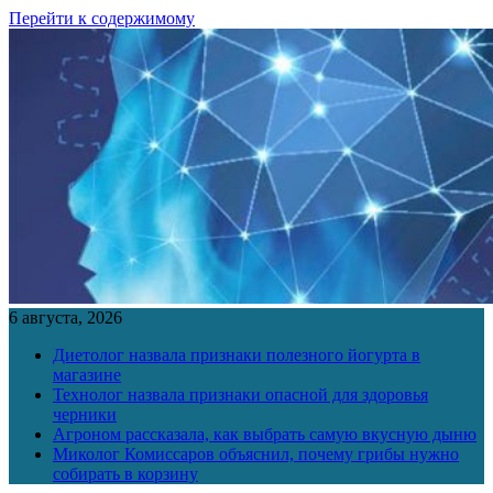
Перейти к содержимому
6 августа, 2026
Диетолог назвала признаки полезного йогурта в
магазине
Технолог назвала признаки опасной для здоровья
черники
Агроном рассказала, как выбрать самую вкусную дыню
Миколог Комиссаров объяснил, почему грибы нужно
собирать в корзину