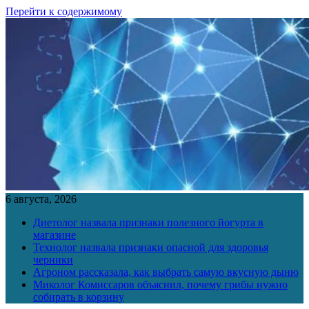
Перейти к содержимому
6 августа, 2026
Диетолог назвала признаки полезного йогурта в
магазине
Технолог назвала признаки опасной для здоровья
черники
Агроном рассказала, как выбрать самую вкусную дыню
Миколог Комиссаров объяснил, почему грибы нужно
собирать в корзину