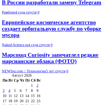
В России разработали замену Telegram
Рамблер
4 года спустя
0
Европейское космическое агентство
создает орбитальную службу по уборке
мусора
Naked-Science.ru
4 года спустя
0
Марсоход Curiosity запечатлел редкие
марсианские облака (ФОТО)
NEWSru.com :: Технологии
5 лет спустя
0
Август 2026
Пн
Вт
Ср
Чт
Пт
Сб
Вс
1
2
3
4
5
6
7
8
9
10
11
12
13
14
15
16
17
18
19
20
21
22
23