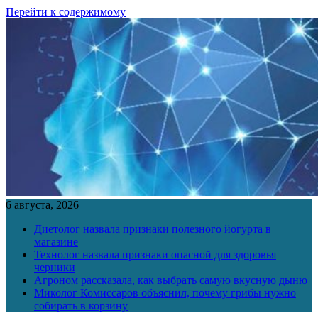
Перейти к содержимому
6 августа, 2026
Диетолог назвала признаки полезного йогурта в
магазине
Технолог назвала признаки опасной для здоровья
черники
Агроном рассказала, как выбрать самую вкусную дыню
Миколог Комиссаров объяснил, почему грибы нужно
собирать в корзину