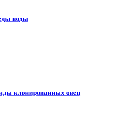
еды воды
нды клонированных овец