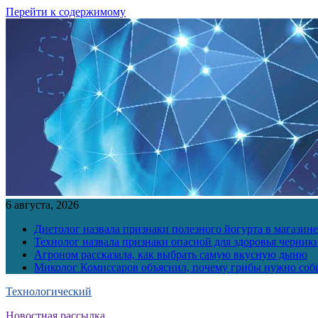
Перейти к содержимому
6 августа, 2026
Диетолог назвала признаки полезного йогурта в магазине
Технолог назвала признаки опасной для здоровья черник
Агроном рассказала, как выбрать самую вкусную дыню
Миколог Комиссаров объяснил, почему грибы нужно соби
Технологический
Новостная рассылка