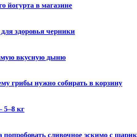
го йогурта в магазине
 для здоровья черники
самую вкусную дыню
му грибы нужно собирать в корзину
 5–8 кг
 попробовать сливочное эскимо с шари