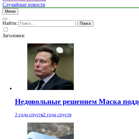
Случайные новости
Меню
Найти:
Заголовки
Недовольные решением Маска подде
2 года спустя
2 года спустя