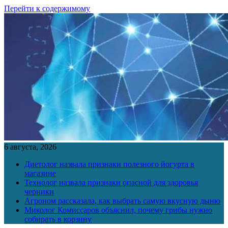
Перейти к содержимому
6 августа, 2026
Диетолог назвала признаки полезного йогурта в
магазине
Технолог назвала признаки опасной для здоровья
черники
Агроном рассказала, как выбрать самую вкусную дыню
Миколог Комиссаров объяснил, почему грибы нужно
собирать в корзину