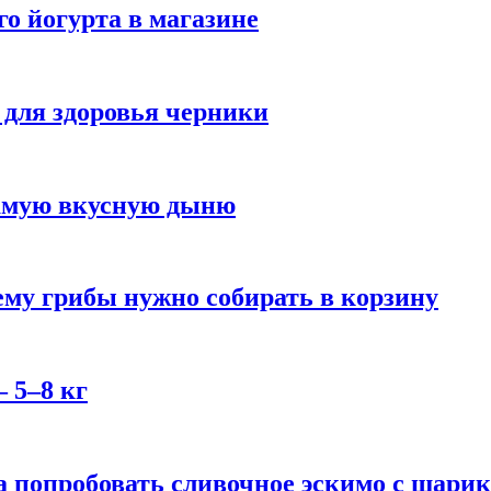
го йогурта в магазине
 для здоровья черники
самую вкусную дыню
му грибы нужно собирать в корзину
 5–8 кг
 попробовать сливочное эскимо с шари