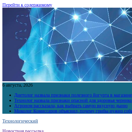
Перейти к содержимому
6 августа, 2026
Диетолог назвала признаки полезного йогурта в магазине
Технолог назвала признаки опасной для здоровья черник
Агроном рассказала, как выбрать самую вкусную дыню
Миколог Комиссаров объяснил, почему грибы нужно соби
Технологический
Новостная рассылка