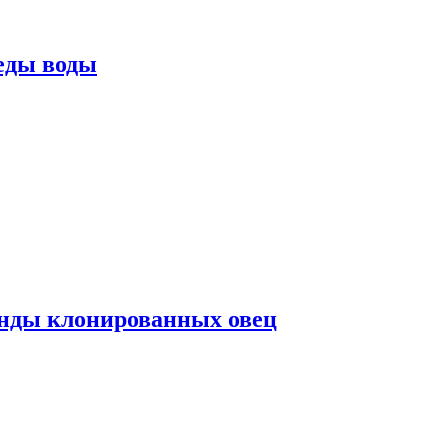
еды воды
нды клонированных овец