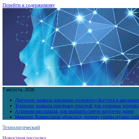
Перейти к содержимому
7 августа, 2026
Диетолог назвала признаки полезного йогурта в магазине
Технолог назвала признаки опасной для здоровья черник
Агроном рассказала, как выбрать самую вкусную дыню
Миколог Комиссаров объяснил, почему грибы нужно соби
Технологический
Новостная рассылка