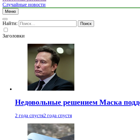
Случайные новости
Меню
Найти:
Заголовки
Недовольные решением Маска подде
2 года спустя
2 года спустя