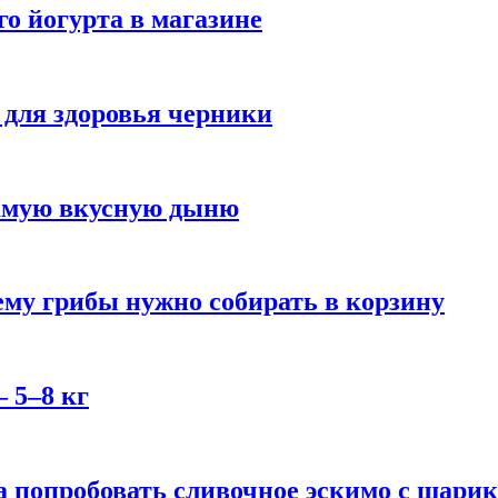
го йогурта в магазине
 для здоровья черники
самую вкусную дыню
му грибы нужно собирать в корзину
 5–8 кг
 попробовать сливочное эскимо с шари