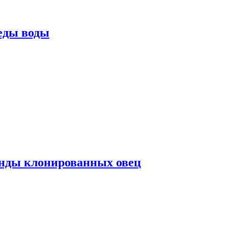
еды воды
нды клонированных овец