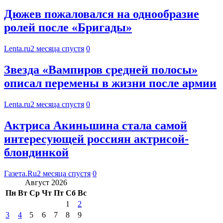
Дюжев пожаловался на однообразие
ролей после «Бригады»
Lenta.ru
2 месяца спустя
0
Звезда «Вампиров средней полосы»
описал перемены в жизни после армии
Lenta.ru
2 месяца спустя
0
Актриса Акиньшина стала самой
интересующей россиян актрисой-
блондинкой
Газета.Ru
2 месяца спустя
0
Август 2026
Пн
Вт
Ср
Чт
Пт
Сб
Вс
1
2
3
4
5
6
7
8
9