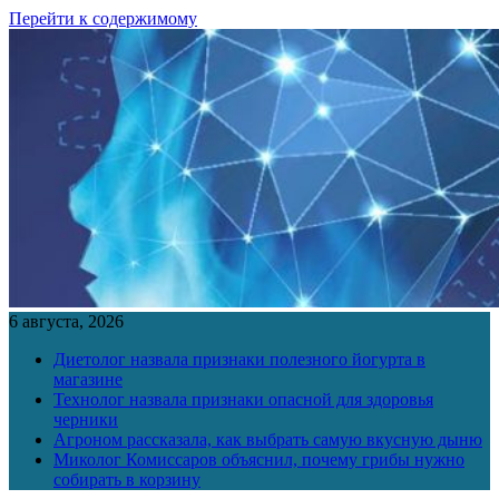
Перейти к содержимому
6 августа, 2026
Диетолог назвала признаки полезного йогурта в
магазине
Технолог назвала признаки опасной для здоровья
черники
Агроном рассказала, как выбрать самую вкусную дыню
Миколог Комиссаров объяснил, почему грибы нужно
собирать в корзину