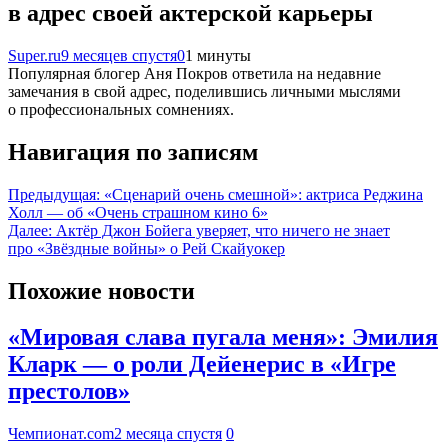
в адрес своей актерской карьеры
Super.ru
9 месяцев спустя
0
1 минуты
Популярная блогер Аня Покров ответила на недавние
замечания в свой адрес, поделившись личными мыслями
о профессиональных сомнениях.
Навигация по записям
Предыдущая:
«Сценарий очень смешной»: актриса Реджина
Холл — об «Очень страшном кино 6»
Далее:
Актёр Джон Бойега уверяет, что ничего не знает
про «Звёздные войны» о Рей Скайуокер
Похожие новости
«Мировая слава пугала меня»: Эмилия
Кларк — о роли Дейенерис в «Игре
престолов»
Чемпионат.com
2 месяца спустя
0