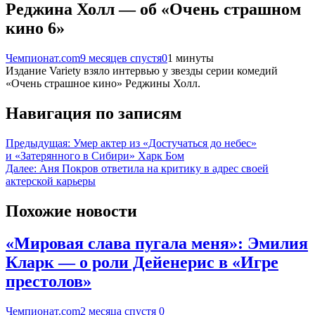
Реджина Холл — об «Очень страшном
кино 6»
Чемпионат.com
9 месяцев спустя
0
1 минуты
Издание Variety взяло интервью у звезды серии комедий
«Очень страшное кино» Реджины Холл.
Навигация по записям
Предыдущая:
Умер актер из «Достучаться до небес»
и «Затерянного в Сибири» Харк Бом
Далее:
Аня Покров ответила на критику в адрес своей
актерской карьеры
Похожие новости
«Мировая слава пугала меня»: Эмилия
Кларк — о роли Дейенерис в «Игре
престолов»
Чемпионат.com
2 месяца спустя
0