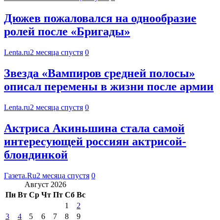
Дюжев пожаловался на однообразие
ролей после «Бригады»
Lenta.ru
2 месяца спустя
0
Звезда «Вампиров средней полосы»
описал перемены в жизни после армии
Lenta.ru
2 месяца спустя
0
Актриса Акиньшина стала самой
интересующей россиян актрисой-
блондинкой
Газета.Ru
2 месяца спустя
0
Август 2026
Пн
Вт
Ср
Чт
Пт
Сб
Вс
1
2
3
4
5
6
7
8
9