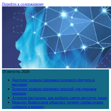
Перейти к содержимому
10 августа, 2026
Диетолог назвала признаки полезного йогурта в
магазине
Технолог назвала признаки опасной для здоровья
черники
Агроном рассказала, как выбрать самую вкусную дыню
Миколог Комиссаров объяснил, почему грибы нужно
собирать в корзину