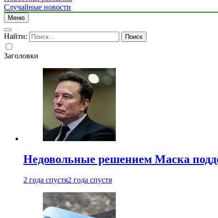
Случайные новости
Меню
Найти:
Заголовки
Недовольные решением Маска подде
2 года спустя
2 года спустя