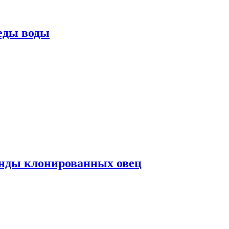
еды воды
нды клонированных овец