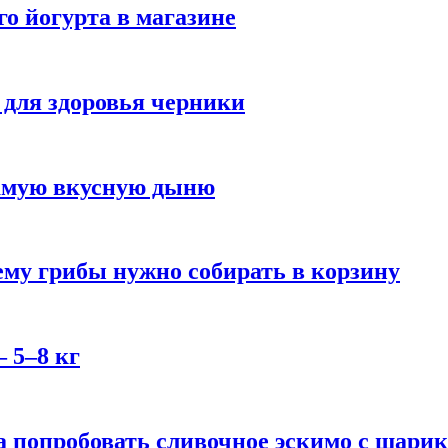
го йогурта в магазине
 для здоровья черники
самую вкусную дыню
му грибы нужно собирать в корзину
 5–8 кг
 попробовать сливочное эскимо с шари