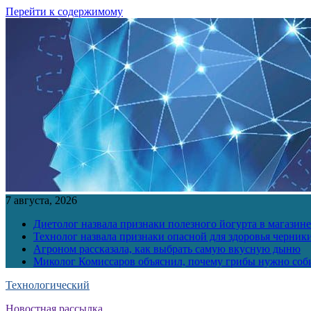
Перейти к содержимому
7 августа, 2026
Диетолог назвала признаки полезного йогурта в магазине
Технолог назвала признаки опасной для здоровья черник
Агроном рассказала, как выбрать самую вкусную дыню
Миколог Комиссаров объяснил, почему грибы нужно соби
Технологический
Новостная рассылка