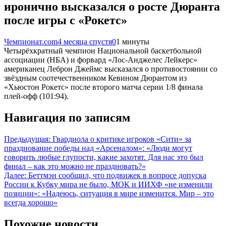
иронично высказался о росте Дюранта
после игры с «Рокетс»
Чемпионат.com
4 месяца спустя
0
1 минуты
Четырёхкратный чемпион Национальной баскетбольной
ассоциации (НБА) и форвард «Лос-Анджелес Лейкерс»
американец Леброн Джеймс высказался о противостоянии со
звёздным соотечественником Кевином Дюрантом из
«Хьюстон Рокетс» после второго матча серии 1/8 финала
плей-офф (101:94).
Навигация по записям
Предыдущая:
Гвардиола о критике игроков «Сити» за
празднование победы над «Арсеналом»: «Люди могут
говорить любые глупости, какие захотят. Для нас это был
финал – как это можно не праздновать?»
Далее:
Беттмэн сообщил, что подвижек в вопросе допуска
России к Кубку мира не было, МОК и ИИХФ «не изменили
позиции»: «Надеюсь, ситуация в мире изменится. Мир – это
всегда хорошо»
Похожие новости