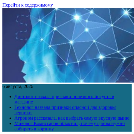
Перейти к содержимому
6 августа, 2026
Диетолог назвала признаки полезного йогурта в
магазине
Технолог назвала признаки опасной для здоровья
черники
Агроном рассказала, как выбрать самую вкусную дыню
Миколог Комиссаров объяснил, почему грибы нужно
собирать в корзину