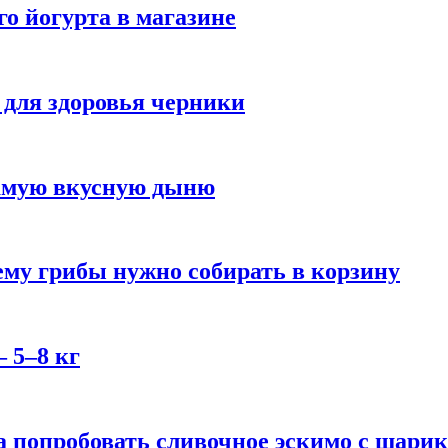
го йогурта в магазине
 для здоровья черники
самую вкусную дыню
му грибы нужно собирать в корзину
 5–8 кг
 попробовать сливочное эскимо с шари