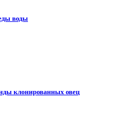
еды воды
нды клонированных овец