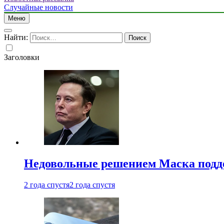
Случайные новости
Меню
Найти:
Заголовки
Недовольные решением Маска подде
2 года спустя
2 года спустя