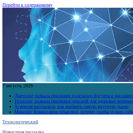
Перейти к содержимому
7 августа, 2026
Диетолог назвала признаки полезного йогурта в магазине
Технолог назвала признаки опасной для здоровья черник
Агроном рассказала, как выбрать самую вкусную дыню
Миколог Комиссаров объяснил, почему грибы нужно соби
Технологический
Новостная рассылка