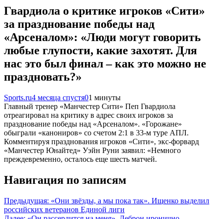
Гвардиола о критике игроков «Сити»
за празднование победы над
«Арсеналом»: «Люди могут говорить
любые глупости, какие захотят. Для
нас это был финал – как это можно не
праздновать?»
Sports.ru
4 месяца спустя
0
1 минуты
Главный тренер «Манчестер Сити» Пеп Гвардиола
отреагировал на критику в адрес своих игроков за
празднование победы над «Арсеналом». «Горожане»
обыграли «канониров» со счетом 2:1 в 33-м туре АПЛ.
Комментируя празднования игроков «Сити», экс-форвард
«Манчестер Юнайтед» Уэйн Руни заявил: «Немного
преждевременно, осталось еще шесть матчей.
Навигация по записям
Предыдущая:
«Они звёзды, а мы пока так». Ищенко выделил
российских ветеранов Единой лиги
Далее:
«Он рассердится на меня». Леброн иронично