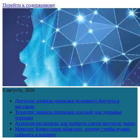
Перейти к содержимому
6 августа, 2026
Диетолог назвала признаки полезного йогурта в
магазине
Технолог назвала признаки опасной для здоровья
черники
Агроном рассказала, как выбрать самую вкусную дыню
Миколог Комиссаров объяснил, почему грибы нужно
собирать в корзину