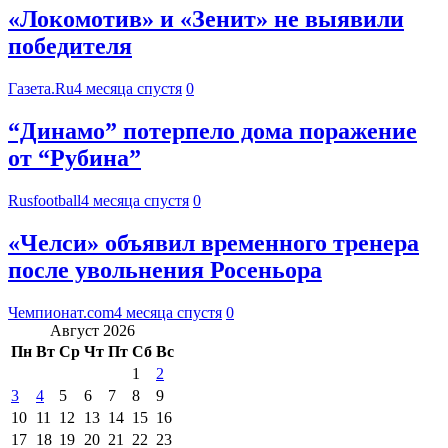
«Локомотив» и «Зенит» не выявили
победителя
Газета.Ru
4 месяца спустя
0
“Динамо” потерпело дома поражение
от “Рубина”
Rusfootball
4 месяца спустя
0
«Челси» объявил временного тренера
после увольнения Росеньора
Чемпионат.com
4 месяца спустя
0
Август 2026
Пн
Вт
Ср
Чт
Пт
Сб
Вс
1
2
3
4
5
6
7
8
9
10
11
12
13
14
15
16
17
18
19
20
21
22
23