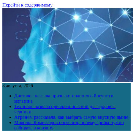
Перейти к содержимому
8 августа, 2026
Диетолог назвала признаки полезного йогурта в
магазине
Технолог назвала признаки опасной для здоровья
черники
Агроном рассказала, как выбрать самую вкусную дыню
Миколог Комиссаров объяснил, почему грибы нужно
собирать в корзину