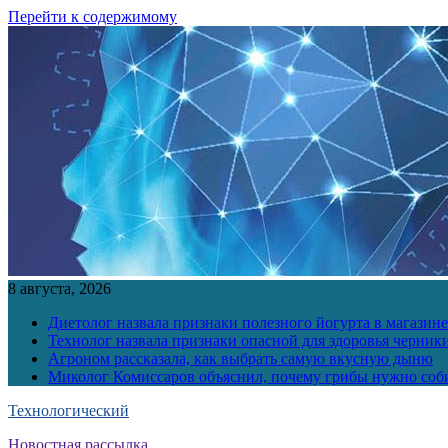
Перейти к содержимому
8 августа, 2026
Диетолог назвала признаки полезного йогурта в магазине
Технолог назвала признаки опасной для здоровья черник
Агроном рассказала, как выбрать самую вкусную дыню
Миколог Комиссаров объяснил, почему грибы нужно соби
Технологический
Новостная рассылка