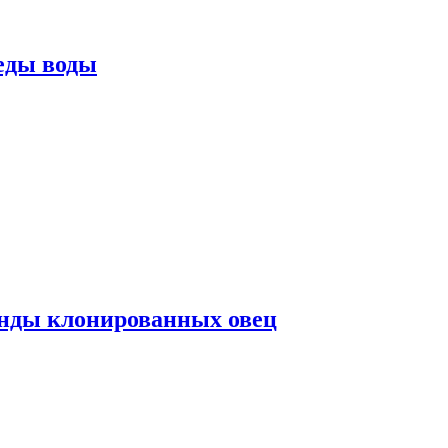
еды воды
нды клонированных овец