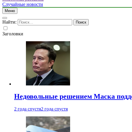
Случайные новости
Меню
Найти:
Заголовки
Недовольные решением Маска подде
2 года спустя
2 года спустя