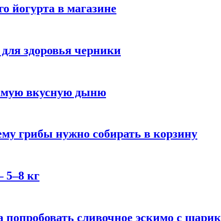
го йогурта в магазине
 для здоровья черники
самую вкусную дыню
му грибы нужно собирать в корзину
 5–8 кг
 попробовать сливочное эскимо с шари