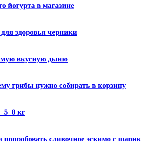
го йогурта в магазине
 для здоровья черники
самую вкусную дыню
му грибы нужно собирать в корзину
 5–8 кг
 попробовать сливочное эскимо с шари