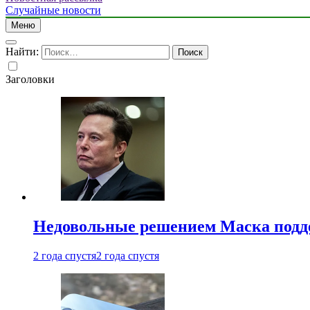
Случайные новости
Меню
Найти:
Заголовки
Недовольные решением Маска подде
2 года спустя
2 года спустя