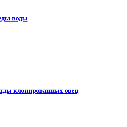
еды воды
нды клонированных овец