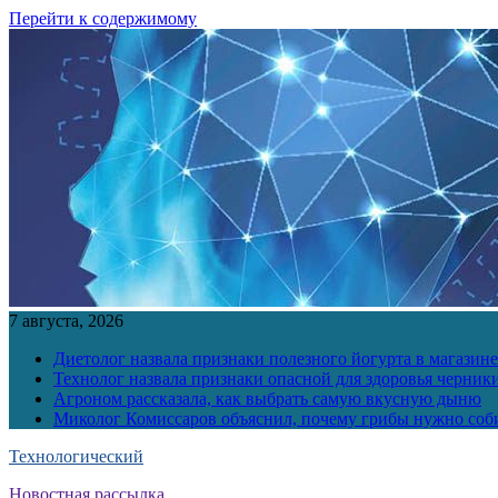
Перейти к содержимому
7 августа, 2026
Диетолог назвала признаки полезного йогурта в магазине
Технолог назвала признаки опасной для здоровья черник
Агроном рассказала, как выбрать самую вкусную дыню
Миколог Комиссаров объяснил, почему грибы нужно соби
Технологический
Новостная рассылка