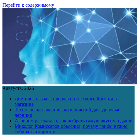
Перейти к содержимому
9 августа, 2026
Диетолог назвала признаки полезного йогурта в
магазине
Технолог назвала признаки опасной для здоровья
черники
Агроном рассказала, как выбрать самую вкусную дыню
Миколог Комиссаров объяснил, почему грибы нужно
собирать в корзину