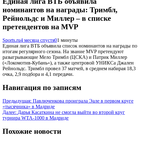
Единая лига ВТБ объявила
номинантов на награды: Тримбл,
Рейнольдс и Миллер – в списке
претендентов на MVP
Sports.ru
4 месяца спустя
0
1 минуты
Единая лига ВТБ объявила список номинантов на награды по
итогам регулярного сезона. На звание MVP претендуют
разыгрывающие Мело Тримбл (ЦСКА) и Патрик Миллер
(«Локомотив-Кубань»), а также центровой УНИКСа Джален
Рейнольдс. Тримбл провел 37 матчей, в среднем набирая 18,3
очка, 2,9 подбора и 4,1 передачи.
Навигация по записям
Предыдущая:
Павлюченкова проиграла Эале в первом круге
«тысячника» в Мадриде
Далее:
Дарья Касаткина не смогла выйти во второй круг
турнира WTA-1000 в Мадриде
Похожие новости