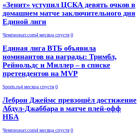
«Зенит» уступил ЦСКА девять очков в
домашнем матче заключительного дня
Единой лиги
Чемпионат.com
4 месяца спустя
0
Единая лига ВТБ объявила
номинантов на награды: Тримбл,
Рейнольдс и Миллер – в списке
претендентов на MVP
Sports.ru
4 месяца спустя
0
Леброн Джеймс превзошёл достижение
Абдул-Джаббара в матче плей-офф
НБА
Чемпионат.com
4 месяца спустя
0