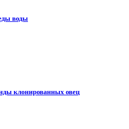
еды воды
нды клонированных овец