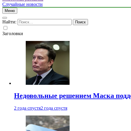
Случайные новости
Меню
Найти:
Заголовки
Недовольные решением Маска подде
2 года спустя
2 года спустя