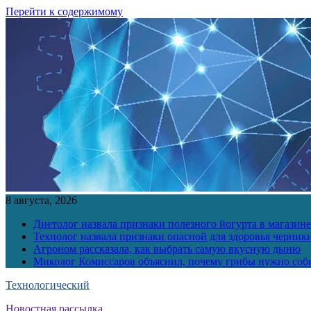
Перейти к содержимому
8 августа, 2026
Диетолог назвала признаки полезного йогурта в магазине
Технолог назвала признаки опасной для здоровья черник
Агроном рассказала, как выбрать самую вкусную дыню
Миколог Комиссаров объяснил, почему грибы нужно соби
Технологический
Новостная рассылка