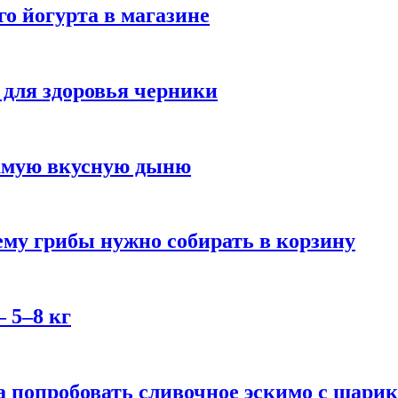
го йогурта в магазине
 для здоровья черники
самую вкусную дыню
му грибы нужно собирать в корзину
 5–8 кг
 попробовать сливочное эскимо с шари