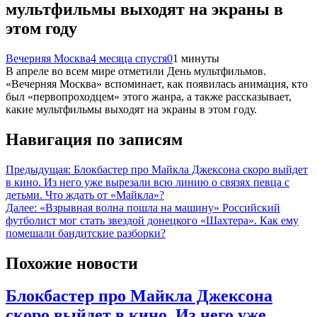
мультфильмы выходят на экраны в
этом году
Вечерняя Москва
4 месяца спустя
0
1 минуты
В апреле во всем мире отметили День мультфильмов.
«Вечерняя Москва» вспоминает, как появилась анимация, кто
был «первопроходцем» этого жанра, а также рассказывает,
какие мультфильмы выходят на экраны в этом году.
Навигация по записям
Предыдущая:
Блокбастер про Майкла Джексона скоро выйдет
в кино. Из него уже вырезали всю линию о связях певца с
детьми. Что ждать от «Майкла»?
Далее:
«Взрывная волна пошла на машину» Российский
футболист мог стать звездой донецкого «Шахтера». Как ему
помешали бандитские разборки?
Похожие новости
Блокбастер про Майкла Джексона
скоро выйдет в кино. Из него уже