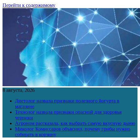
Перейти к содержимому
8 августа, 2026
Диетолог назвала признаки полезного йогурта в
магазине
Технолог назвала признаки опасной для здоровья
черники
Агроном рассказала, как выбрать самую вкусную дыню
Миколог Комиссаров объяснил, почему грибы нужно
собирать в корзину