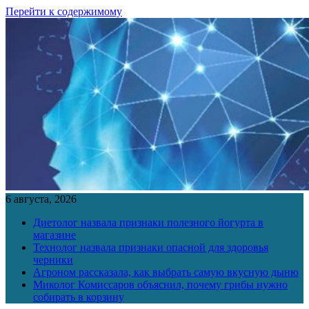
Перейти к содержимому
6 августа, 2026
Диетолог назвала признаки полезного йогурта в
магазине
Технолог назвала признаки опасной для здоровья
черники
Агроном рассказала, как выбрать самую вкусную дыню
Миколог Комиссаров объяснил, почему грибы нужно
собирать в корзину