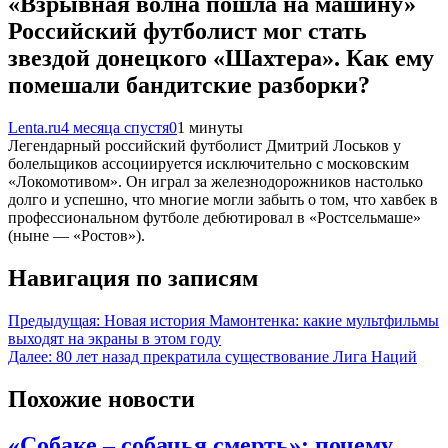
«Взрывная волна пошла на машину»
Российский футболист мог стать
звездой донецкого «Шахтера». Как ему
помешали бандитские разборки?
Lenta.ru
4 месяца спустя
0
1 минуты
Легендарный российский футболист Дмитрий Лоськов у
болельщиков ассоциируется исключительно с московским
«Локомотивом». Он играл за железнодорожников настолько
долго и успешно, что многие могли забыть о том, что хавбек в
профессиональном футболе дебютировал в «Ростсельмаше»
(ныне — «Ростов»).
Навигация по записям
Предыдущая:
Новая история Мамонтенка: какие мультфильмы
выходят на экраны в этом году
Далее:
80 лет назад прекратила существование Лига Наций
Похожие новости
«Собаке – собачья смерть»: почему