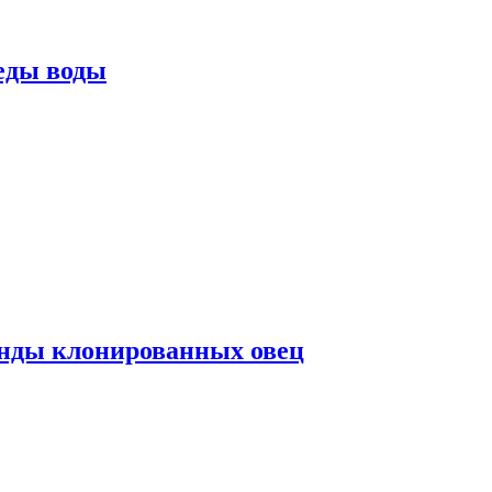
еды воды
нды клонированных овец