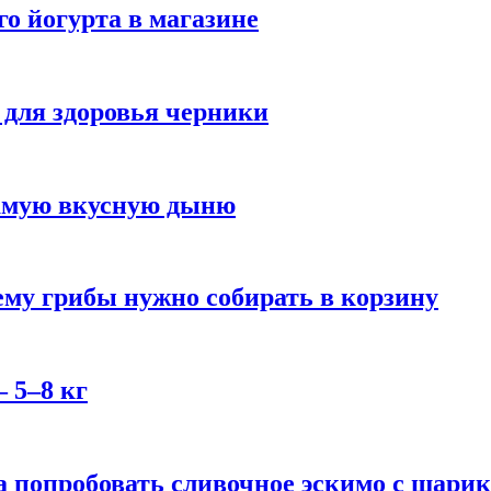
го йогурта в магазине
 для здоровья черники
самую вкусную дыню
му грибы нужно собирать в корзину
 5–8 кг
 попробовать сливочное эскимо с шари