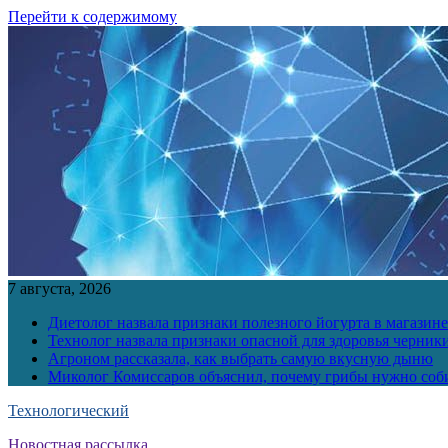
Перейти к содержимому
7 августа, 2026
Диетолог назвала признаки полезного йогурта в магазине
Технолог назвала признаки опасной для здоровья черник
Агроном рассказала, как выбрать самую вкусную дыню
Миколог Комиссаров объяснил, почему грибы нужно соби
Технологический
Новостная рассылка