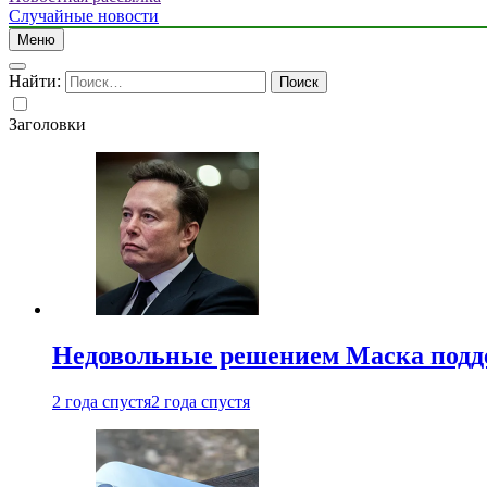
Случайные новости
Меню
Найти:
Заголовки
Недовольные решением Маска подде
2 года спустя
2 года спустя