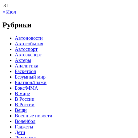
31
« Июл
Рубрики
Автоновости
Автособытия
Автоспорт
Автоэксперт
Актеры
Аналитика
Баскетбол
Безумный мир
Биатлон/Лыжи
Бокс/MMA
В мире
В России
В России
Вещи
Военные новости
Волейбол
Гаджеты
Дети
Дом и сад