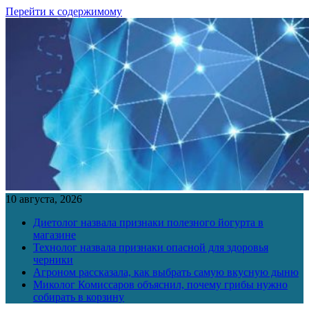
Перейти к содержимому
10 августа, 2026
Диетолог назвала признаки полезного йогурта в
магазине
Технолог назвала признаки опасной для здоровья
черники
Агроном рассказала, как выбрать самую вкусную дыню
Миколог Комиссаров объяснил, почему грибы нужно
собирать в корзину