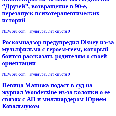
“Друзей”, возвращение в 90-е,
перезапуск психотерапевтических
историй
NEWSru.com :: Культура
5 лет спустя
0
Роскомнадзор предупредил Disney из-за
мультфильма c героем-геем, который
боится рассказать родителям о своей
ориентации
NEWSru.com :: Культура
5 лет спустя
0
Певица Манижа подаст в суд на
журнал Wonderzine из-за колонки о ее
связях с АП и миллиардером Юрием
Ковальчуком