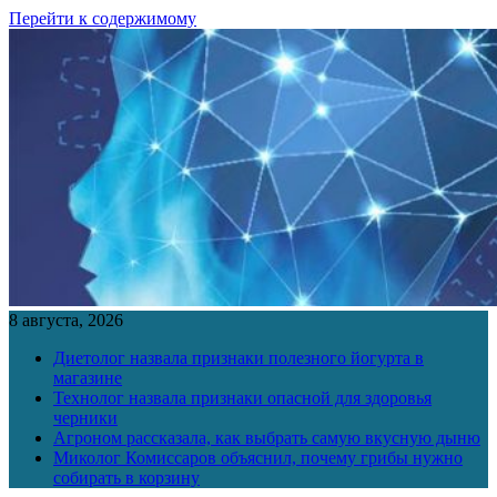
Перейти к содержимому
8 августа, 2026
Диетолог назвала признаки полезного йогурта в
магазине
Технолог назвала признаки опасной для здоровья
черники
Агроном рассказала, как выбрать самую вкусную дыню
Миколог Комиссаров объяснил, почему грибы нужно
собирать в корзину