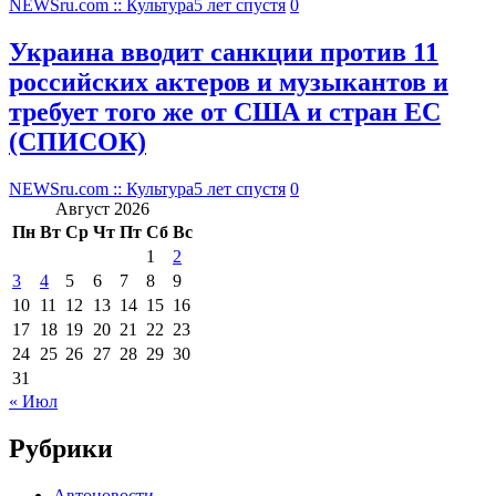
NEWSru.com :: Культура
5 лет спустя
0
Украина вводит санкции против 11
российских актеров и музыкантов и
требует того же от США и стран ЕС
(СПИСОК)
NEWSru.com :: Культура
5 лет спустя
0
Август 2026
Пн
Вт
Ср
Чт
Пт
Сб
Вс
1
2
3
4
5
6
7
8
9
10
11
12
13
14
15
16
17
18
19
20
21
22
23
24
25
26
27
28
29
30
31
« Июл
Рубрики
Автоновости