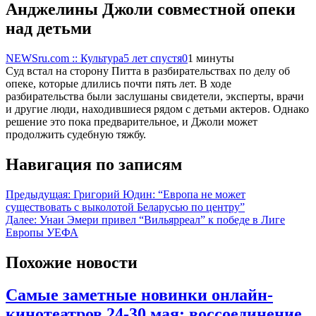
Анджелины Джоли совместной опеки
над детьми
NEWSru.com :: Культура
5 лет спустя
0
1 минуты
Суд встал на сторону Питта в разбирательствах по делу об
опеке, которые длились почти пять лет. В ходе
разбирательства были заслушаны свидетели, эксперты, врачи
и другие люди, находившиеся рядом с детьми актеров. Однако
решение это пока предварительное, и Джоли может
продолжить судебную тяжбу.
Навигация по записям
Предыдущая:
Григорий Юдин: “Европа не может
существовать с выколотой Беларусью по центру”
Далее:
Унаи Эмери привел “Вильярреал” к победе в Лиге
Европы УЕФА
Похожие новости
Самые заметные новинки онлайн-
кинотеатров 24-30 мая: воссоединение