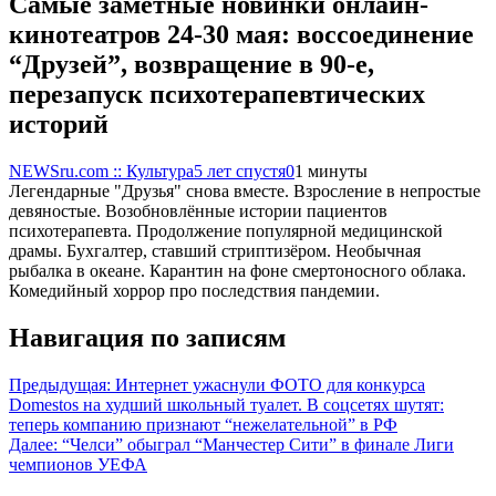
Самые заметные новинки онлайн-
кинотеатров 24-30 мая: воссоединение
“Друзей”, возвращение в 90-е,
перезапуск психотерапевтических
историй
NEWSru.com :: Культура
5 лет спустя
0
1 минуты
Легендарные "Друзья" снова вместе. Взросление в непростые
девяностые. Возобновлённые истории пациентов
психотерапевта. Продолжение популярной медицинской
драмы. Бухгалтер, ставший стриптизёром. Необычная
рыбалка в океане. Карантин на фоне смертоносного облака.
Комедийный хоррор про последствия пандемии.
Навигация по записям
Предыдущая:
Интернет ужаснули ФОТО для конкурса
Domestos на худший школьный туалет. В соцсетях шутят:
теперь компанию признают “нежелательной” в РФ
Далее:
“Челси” обыграл “Манчестер Сити” в финале Лиги
чемпионов УЕФА