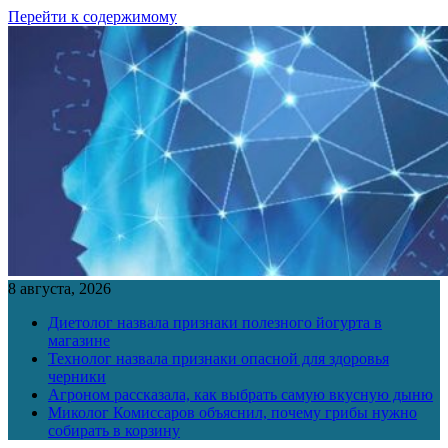
Перейти к содержимому
8 августа, 2026
Диетолог назвала признаки полезного йогурта в
магазине
Технолог назвала признаки опасной для здоровья
черники
Агроном рассказала, как выбрать самую вкусную дыню
Миколог Комиссаров объяснил, почему грибы нужно
собирать в корзину