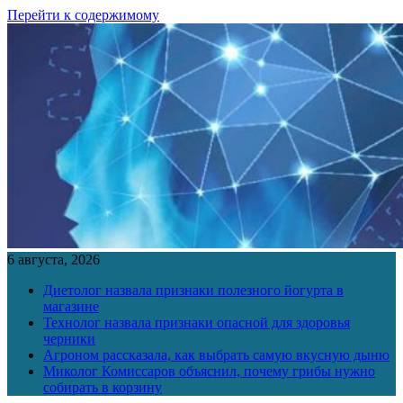
Перейти к содержимому
6 августа, 2026
Диетолог назвала признаки полезного йогурта в
магазине
Технолог назвала признаки опасной для здоровья
черники
Агроном рассказала, как выбрать самую вкусную дыню
Миколог Комиссаров объяснил, почему грибы нужно
собирать в корзину