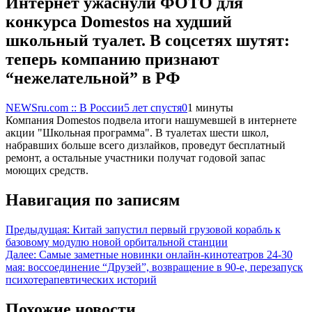
Интернет ужаснули ФОТО для
конкурса Domestos на худший
школьный туалет. В соцсетях шутят:
теперь компанию признают
“нежелательной” в РФ
NEWSru.com :: В России
5 лет спустя
0
1 минуты
Компания Domestos подвела итоги нашумевшей в интернете
акции "Школьная программа". В туалетах шести школ,
набравших больше всего дизлайков, проведут бесплатный
ремонт, а остальные участники получат годовой запас
моющих средств.
Навигация по записям
Предыдущая:
Китай запустил первый грузовой корабль к
базовому модулю новой орбитальной станции
Далее:
Самые заметные новинки онлайн-кинотеатров 24-30
мая: воссоединение “Друзей”, возвращение в 90-е, перезапуск
психотерапевтических историй
Похожие новости