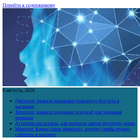
Перейти к содержимому
6 августа, 2026
Диетолог назвала признаки полезного йогурта в
магазине
Технолог назвала признаки опасной для здоровья
черники
Агроном рассказала, как выбрать самую вкусную дыню
Миколог Комиссаров объяснил, почему грибы нужно
собирать в корзину