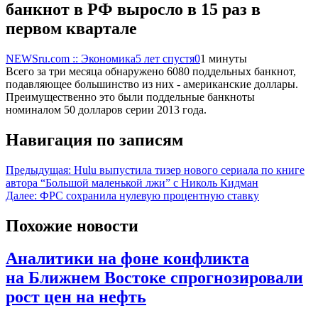
банкнот в РФ выросло в 15 раз в
первом квартале
NEWSru.com :: Экономика
5 лет спустя
0
1 минуты
Всего за три месяца обнаружено 6080 поддельных банкнот,
подавляющее большинство из них - американские доллары.
Преимущественно это были поддельные банкноты
номиналом 50 долларов серии 2013 года.
Навигация по записям
Предыдущая:
Hulu выпустила тизер нового сериала по книге
автора “Большой маленькой лжи” с Николь Кидман
Далее:
ФРС сохранила нулевую процентную ставку
Похожие новости
Аналитики на фоне конфликта
на Ближнем Востоке спрогнозировали
рост цен на нефть