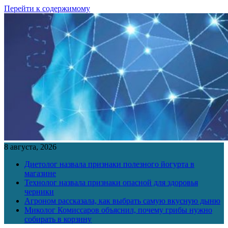
Перейти к содержимому
8 августа, 2026
Диетолог назвала признаки полезного йогурта в
магазине
Технолог назвала признаки опасной для здоровья
черники
Агроном рассказала, как выбрать самую вкусную дыню
Миколог Комиссаров объяснил, почему грибы нужно
собирать в корзину