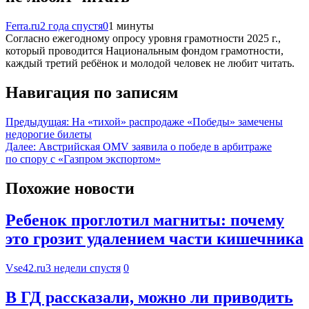
Ferra.ru
2 года спустя
0
1 минуты
Согласно ежегодному опросу уровня грамотности 2025 г.,
который проводится Национальным фондом грамотности,
каждый третий ребёнок и молодой человек не любит читать.
Навигация по записям
Предыдущая:
На «тихой» распродаже «Победы» замечены
недорогие билеты
Далее:
Австрийская OMV заявила о победе в арбитраже
по спору с «Газпром экспортом»
Похожие новости
Ребенок проглотил магниты: почему
это грозит удалением части кишечника
Vse42.ru
3 недели спустя
0
В ГД рассказали, можно ли приводить