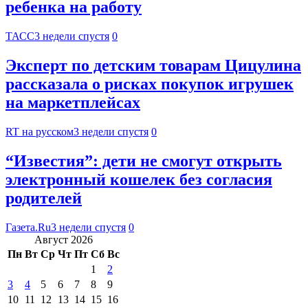
ребенка на работу
ТАСС
3 недели спустя
0
Эксперт по детским товарам Цицулина
рассказала о рисках покупок игрушек
на маркетплейсах
RT на русском
3 недели спустя
0
“Известия”: дети не смогут открыть
электронный кошелек без согласия
родителей
Газета.Ru
3 недели спустя
0
Август 2026
Пн
Вт
Ср
Чт
Пт
Сб
Вс
1
2
3
4
5
6
7
8
9
10
11
12
13
14
15
16