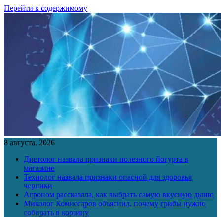
Перейти к содержимому
8 августа, 2026
Диетолог назвала признаки полезного йогурта в
магазине
Технолог назвала признаки опасной для здоровья
черники
Агроном рассказала, как выбрать самую вкусную дыню
Миколог Комиссаров объяснил, почему грибы нужно
собирать в корзину