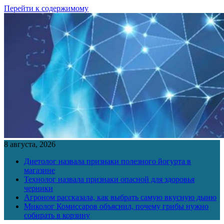
Перейти к содержимому
8 августа, 2026
Диетолог назвала признаки полезного йогурта в
магазине
Технолог назвала признаки опасной для здоровья
черники
Агроном рассказала, как выбрать самую вкусную дыню
Миколог Комиссаров объяснил, почему грибы нужно
собирать в корзину