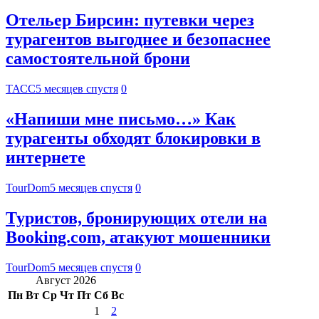
Отельер Бирсин: путевки через
турагентов выгоднее и безопаснее
самостоятельной брони
ТАСС
5 месяцев спустя
0
«Напиши мне письмо…» Как
турагенты обходят блокировки в
интернете
TourDom
5 месяцев спустя
0
Туристов, бронирующих отели на
Booking.com, атакуют мошенники
TourDom
5 месяцев спустя
0
Август 2026
Пн
Вт
Ср
Чт
Пт
Сб
Вс
1
2