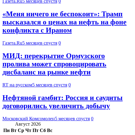
Газета.Ru
5 месяцев спустя
0
«Меня ничего не беспокоит»: Трамп
высказался о ценах на нефть на фоне
конфликта с Ираном
Газета.Ru
5 месяцев спустя
0
МИД: перекрытие Ормузского
пролива может спровоцировать
дисбаланс на рынке нефти
RT на русском
5 месяцев спустя
0
Нефтяной гамбит: Россия и саудиты
договорились увеличить добычу
Московский Комсомолец
5 месяцев спустя
0
Август 2026
Пн
Вт
Ср
Чт
Пт
Сб
Вс