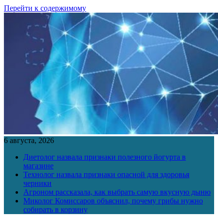
Перейти к содержимому
6 августа, 2026
Диетолог назвала признаки полезного йогурта в
магазине
Технолог назвала признаки опасной для здоровья
черники
Агроном рассказала, как выбрать самую вкусную дыню
Миколог Комиссаров объяснил, почему грибы нужно
собирать в корзину